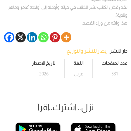
لقد رفض الكاتب نشر الكتاب في حياته وأوكله إلى أولاده(عامر وماهر
ونادية).
هذا والله من وراء القصد.
دار النشر:
إبهار للنشر والتوزيع
عدد الصفحات
اللغة
تاريخ الاصدار
331
عربي
2026
نزل.. اشترك..اقرأ