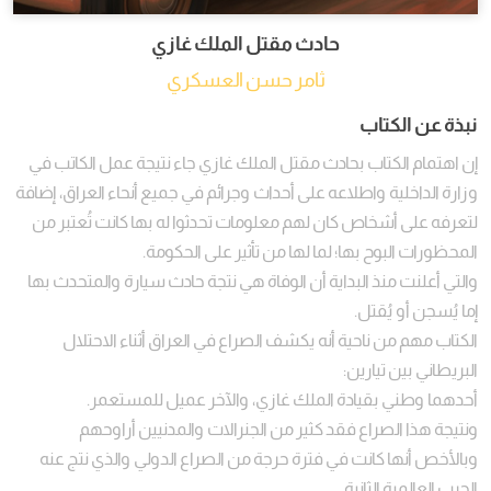
حادث مقتل الملك غازي
ثامر حسن العسكري
نبذة عن الكتاب
إن اهتمام الكتاب بحادث مقتل الملك غازي جاء نتيجة عمل الكاتب في
وزارة الداخلية واطلاعه على أحداث وجرائم في جميع أنحاء العراق، إضافة
لتعرفه على أشخاص كان لهم معلومات تحدثوا له بها كانت تُعتبر من
المحظورات البوح بها؛ لما لها من تأثير على الحكومة.
والتي أعلنت منذ البداية أن الوفاة هي نتجة حادث سيارة والمتحدث بها
إما يُسجن أو يُقتل.
الكتاب مهم من ناحية أنه يكشف الصراع في العراق أثناء الاحتلال
البريطاني بين تيارين:
أحدهما وطني بقيادة الملك غازي، والآخر عميل للمستعمر.
ونتيجة هذا الصراع فقد كثير من الجنرالات والمدنيين أراوحهم
وبالأخص أنها كانت في فترة حرجة من الصراع الدولي والذي نتج عنه
الحرب العالمية الثانية.