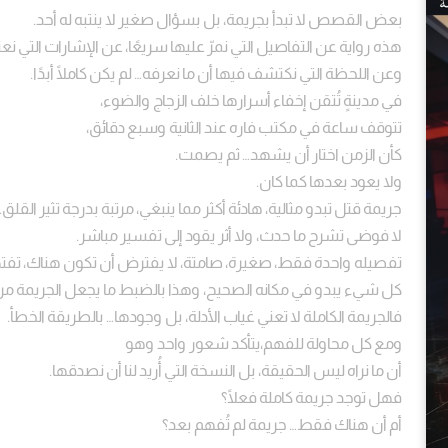
بعض القصص لا تبدأ بجريمة، بل بسؤال صغير لا ينتبه له أحد.
هذه رواية عن التفاصيل التي نمرّ عليها سريعًا، عن الإشارات التي نعت
وعن اللحظة التي نكتشف فيها أن ما نعرفه… لم يكن كاملًا أبدًا.
في مدينةٍ تُتقن إخفاء أسرارها خلف الزجاج والضوء،
تتوقف ساعة في مكتب فاره عند الثانية وسبع دقائق،
كأن الزمن اختار أن يشهد… ثم يصمت.
ولا يعود بعدها كما كان.
جريمة قتل تبدو مثالية، هادئة أكثر مما ينبغي، مرتبة بدرجة تثير القلق.
لا فوضى تشرح ما حدث، ولا أثر يقود إلى تفسير مباشر.
تفصيله واحدة فقط، صغيرة، صامتة، لا يفترض أن تكون هناك، تفت
كل شيء يبدو في مكانه الصحيح، وهذا بالضبط ما يجعل الجريمة مري
فالجريمة الكاملة لا تعني غياب الأدلة، بل وجودها… بالطريقة الخطأ.
ومع كل محاولة للفهم،يتأكد شعور واحد وهو
أن ما نراه ليس الحقيقة، بل النسخة التي أُريد لنا أن نصدقها.
فهل توجد جريمة كاملة فعلًا؟
أم أن هناك فقط… جريمة لم تُفهم بعد؟