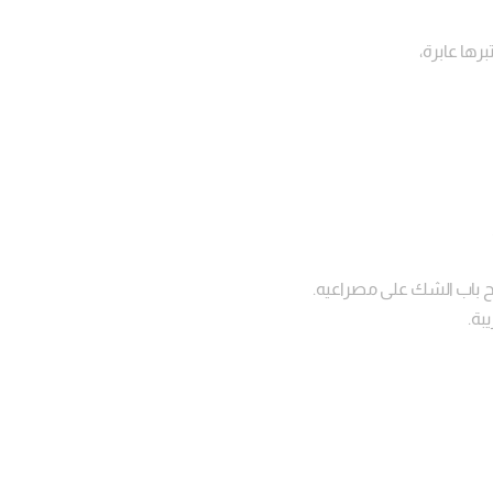
برها عابرة،
ح باب الشك على مصراعيه.
بة.