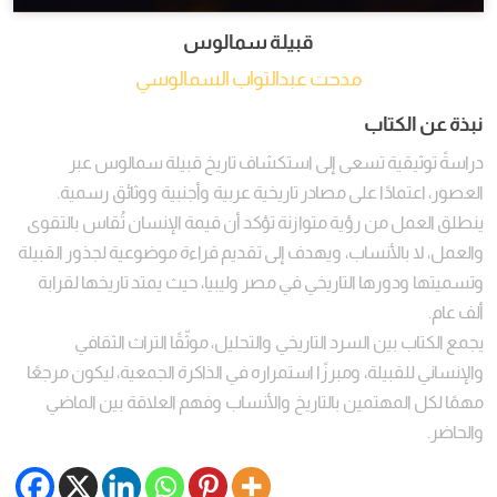
قبيلة سمالوس
مدحت عبدالتواب السمالوسي
نبذة عن الكتاب
دراسةً توثيقية تسعى إلى استكشاف تاريخ قبيلة سمالوس عبر
العصور، اعتمادًا على مصادر تاريخية عربية وأجنبية ووثائق رسمية.
ينطلق العمل من رؤية متوازنة تؤكد أن قيمة الإنسان تُقاس بالتقوى
والعمل، لا بالأنساب، ويهدف إلى تقديم قراءة موضوعية لجذور القبيلة
وتسميتها ودورها التاريخي في مصر وليبيا، حيث يمتد تاريخها لقرابة
ألف عام.
يجمع الكتاب بين السرد التاريخي والتحليل، موثّقًا التراث الثقافي
والإنساني للقبيلة، ومبرزًا استمراره في الذاكرة الجمعية، ليكون مرجعًا
مهمًا لكل المهتمين بالتاريخ والأنساب وفهم العلاقة بين الماضي
والحاضر.