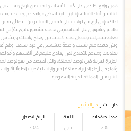
فمِن واقع اطِّلاعي على كُتب الأنساب والبحث عن تاريخ ونسبِ بني رشيد
القلة من أبناء القبيلة، بإشارةٍ عابرة لبعضِ مواقعهم وديارهم ون
لذلك فإنني أرى من الواجبِ على مُثقفي القبيلة ومؤرِّخيها أن يبحثوا 
فالناس مأمونونَ على أنسابهم في قاعدة مَشهورة لدى مؤرِّخي النس
فعادة تستجلب وتتناقلُ هذه الأحداث من وقائع وأحداث وردتْ من ش
ولأنَّ قاعدة علم النَّسب واضحةٌ كالشمس في كبد السماء، وهُم أعل
بطولات وملاحم للتصدي لمن يعتدي عليهم في أنفسهم وأموالهم و
الجزيرة العربية قبلَ توحيد المملكة، والتي أصبحت من بعدِ توحيد المم
ونَماء في أرجاء الجزيرة، مملكة الخير والإنسانية حيث الطمأنينةُ وال
الشريفين؛ المملكة العربية السعودية.
دار النشر:
دار البشير
عدد الصفحات
اللغة
تاريخ الاصدار
206
عربي
2024