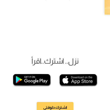
نزل.. اشترك..اقرأ
اشترك دلوقتي