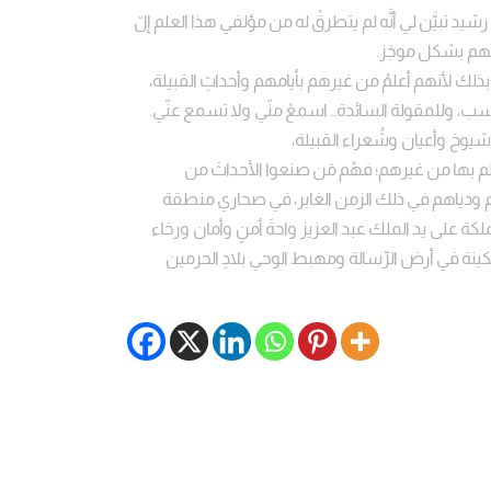
 تبيَّن لي أنَّه لم يتطرقْ له من مؤلفي هذا العلم إلّ
سبهم بشكل موجَز.
بذلك لأنهم أعلمُ من غيرهم بأيامهم وأحداثِ القبيلة،
ب، وللمقولة السائدة.. اسمعْ منّي ولا تسمع عنّي.
يوخ وأعيان وشُعراء القبيلة،
م بها من غيرهم؛ فهُم مَن صنعوا الأحداثَ من
دياهم في ذلك الزمن الغابر، في صحاري منطقة
لكة على يد الملك عبد العزيز واحةَ أمنٍ وأمان ورخاء
سكينة في أرض الرِّسالة ومهبط الوحي بلادِ الحرمين