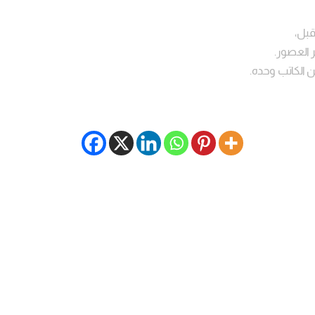
قبل،
ر العصور.
ن الكاتب وحده.