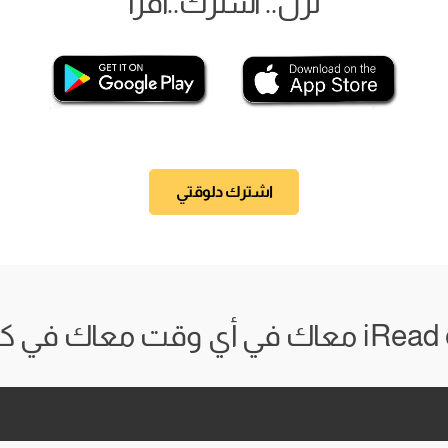
نزل.. اشترك..اقرأ
اشترك دلوقتي
 وقت معاك في كل مكان