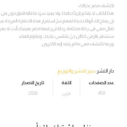
اكتشف مصر بخيالك
هذا الكتاب لا يقدّم تاريخًا جامدًا، ولا يعيد سرد ما قاله المؤرخون من 
بل يفتح لك أبوابًا جديدة لفهم سرّ استمرار هذه الحضارة الفريدة عب
تعالَ معي في رحلة مختلفة، رحلة ترى فيها مصر بعينيك أنت، لا بعي
سنشعر بالزمن ككائن حيّ يتنفس، يتجدد، ويقاوم الفناء.
وربما تكتشف معي ما لم ينتبه إليه الآخرون.
دار النشر:
ديير للنشر والتوزيع
عدد الصفحات
اللغة
تاريخ الاصدار
450
عربي
2026