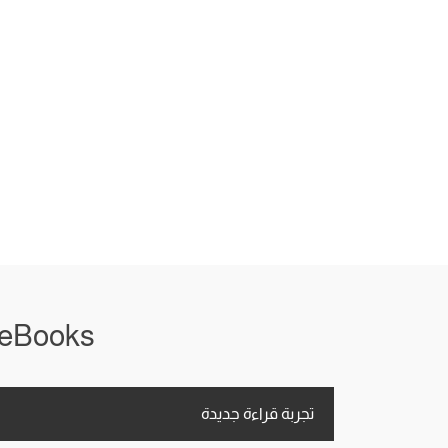
iRead eBooks معاك في أي
تجربة قراءة جديدة