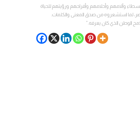
بسطاء وآلامهم وأحلامهم وأفراحهم ورؤيتهم للحياة
ر، لما استشعروہ من صدق المعنى والكلمات.
مح الوطن الذي كان يعرفه.”