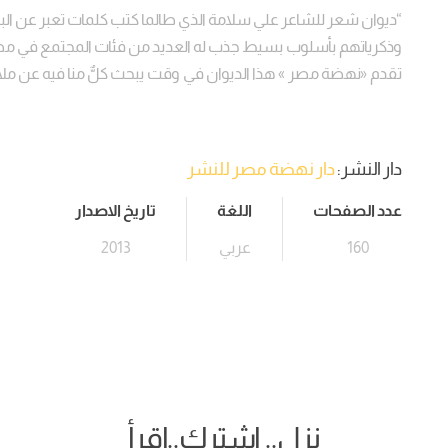
“ديوان شعر للشاعر علي سلامة الذي طالما كتب كلمات تعبر عن ال
وذكرياتهم بأسلوب بسيط جذب له العديد من فئات المجتمع في مص
تقدم «نهضة مصر » هذا الديوان في وقت يبحث كلٌّ منا فيه عن ملا
دار النشر:
دار نهضة مصر للنشر
عدد الصفحات
اللغة
تاريخ الاصدار
160
عربي
2013
نزل.. اشترك..اقرأ