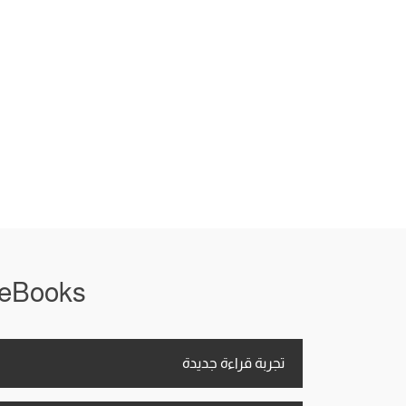
iRead eBooks معاك في أي
تجربة قراءة جديدة