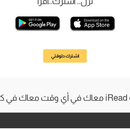
نزل.. اشترك..اقرأ
اشترك دلوقتي
 وقت معاك في كل مكان