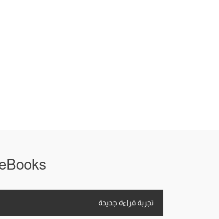
iRead eBooks معاك في أي
تجربة قراءة جديدة