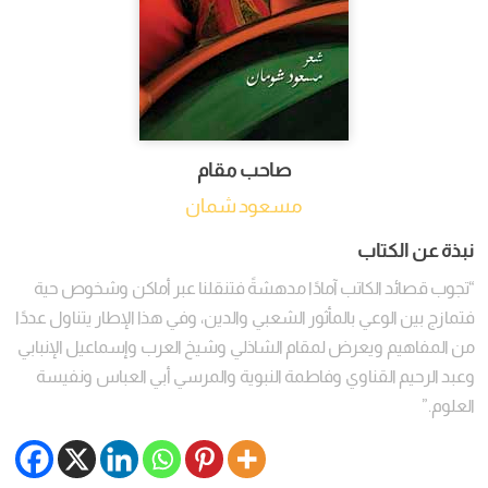
صاحب مقام
مسعود شمان
نبذة عن الكتاب
“تجوب قصائد الكاتب آمادًا مدهشةً فتنقلنا عبر أماكن وشخوص حية
فتمازج بين الوعي بالمأثور الشعبي والدين، وفي هذا الإطار يتناول عددًا
من المفاهيم ويعرض لمقام الشاذلي وشيخ العرب وإسماعيل الإنبابي
وعبد الرحيم القناوي وفاطمة النبوية والمرسي أبي العباس ونفيسة
العلوم.”