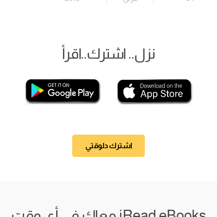
نزل.. اشترك..اقرأ
اشترك دلوقتي
iRead eBooks معاك في أي وقت