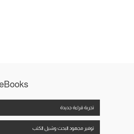
iRead eBooks معاك في أي
تجربة قراءة جديدة
توفير مجهود البحث وشيل الكتب