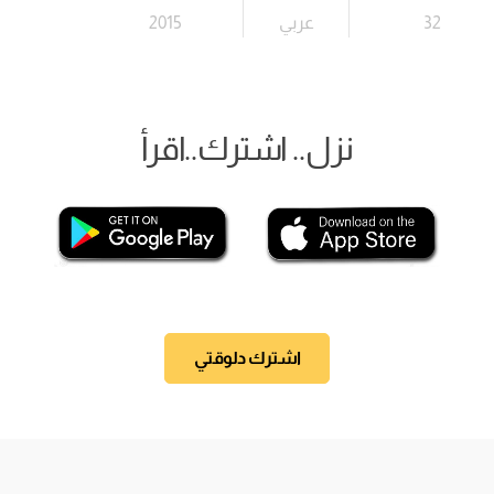
32
عربي
2015
نزل.. اشترك..اقرأ
اشترك دلوقتي