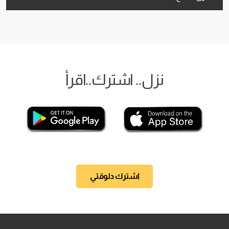
نزل.. اشترك..اقرأ
اشترك دلوقتي