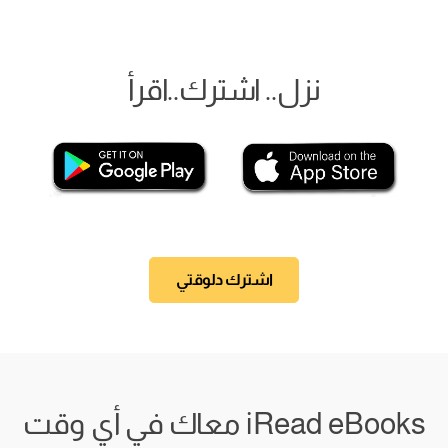
نزل.. اشترك..اقرأ
اشترك دلوقتي
iRead eBooks معاك في أي وقت