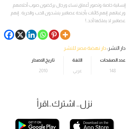
إنسانية خاصة وتصور أعماق نساء ورجال يركضون صوب أحلامهم
ورغباتهم. إنهم كائنات بأجنحة عصافير ينشدون الحب والحرية . إنهم
عصافير لا يملكها أحد..!
دار النشر:
دار نهضة مصر للنشر
عدد الصفحات
اللغة
تاريخ الاصدار
148
عربي
2010
نزل.. اشترك..اقرأ