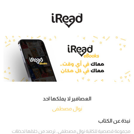
العصافير لا يملكها احد
نوال مصطفى
نبذة عن الكتاب
مجموعة قصصية للكاتبة نوال مصطفى.. ترصد من خلالها لحظات