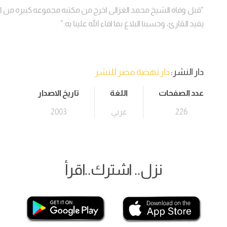
“قبل وفاه الشيخ محمد الغزالى اخرج من مكتبه مجموعه كبيره من ا
يفيد القارئ، وحسبنا البلاغ بما افاء الله علينا به.”
دار النشر:
دار نهضة مصر للنشر
عدد الصفحات
اللغة
تاريخ الاصدار
226
عربي
2003
نزل.. اشترك..اقرأ