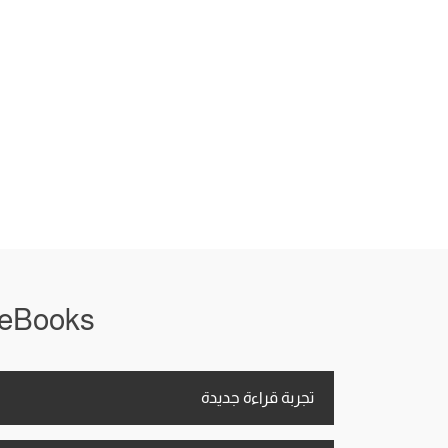
iRead eBooks معاك في أي
تجربة قراءة جديدة