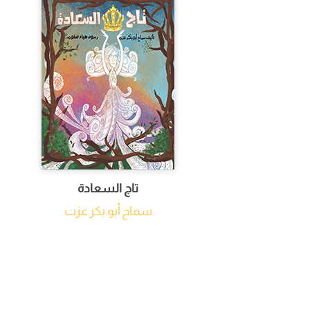
تاج السعادة
سماح أبو بكر عزت