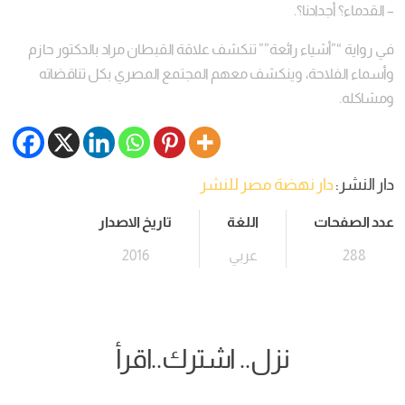
– القدماء؟ أجدادنا؟.
في رواية “”أشياء رائعة”” تنكشف علاقة القبطان مراد بالدكتور حازم
وأسماء الفلاحة، وينكشف معهم المجتمع المصري بكل تناقضاته
ومشاكله.
دار النشر:
دار نهضة مصر للنشر
عدد الصفحات
اللغة
تاريخ الاصدار
288
عربي
2016
نزل.. اشترك..اقرأ