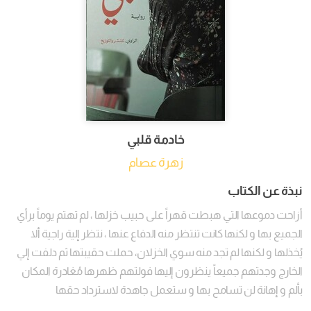
خادمة قلبي
زهرة عصام
نبذة عن الكتاب
أزاحت دموعها التي هبطت قهراً على حبيب خزلها ، لم تهتم يوماً برأي
الجميع بها و لكنها كانت تنتظر منه الدفاع عنها ، نتظر إلية راجية ألا
يُخذلها و لكنها لم تجد منه سوي الخزلان، حملت حقيبتها ثم دلفت إلي
الخارج وجدتهم جميعاً ينظرون إليها فولتهم ظهرها مُغادرة المكان
بألم و إهانة لن تسامح بها و ستعمل جاهدة لاسترداد حقها