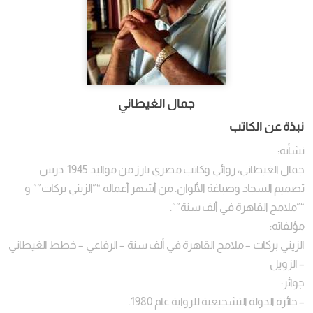
جمال الغيطاني
نبذة عن الكاتب
نشأته:
جمال الغيطاني، روائي وكاتب مصري بارز من مواليد 1945. درس
تصميم السجاد وصباغة الألوان. من أشهر أعماله “”الزيني بركات”” و
“”ملامح القاهرة في ألف سنة””.
مؤلفاته:
الزيني بركات – ملامح القاهرة في ألف سنة – الرفاعي – خطط الغيطاني
– الزويل
جوائز:
– جائزة الدولة التشجيعية للرواية عام 1980.