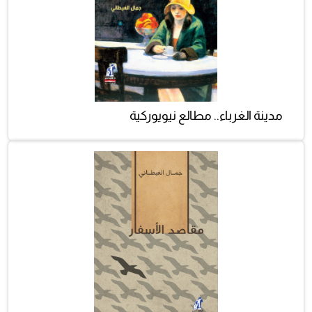
مدينة الغرباء.. مطالع نيويوركية