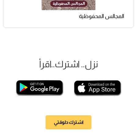
المجالس المحفوظية
نزل.. اشترك..اقرأ
اشترك دلوقتي