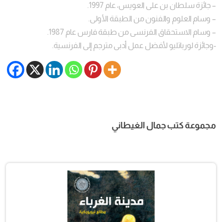
– جائزة سلطان بن على العويس، عام 1997.
– وسام العلوم والفنون من الطبقة الأولى.
– وسام الاستحقاق الفرنسى من طبقة فارس عام 1987.
-وجائزة لورباتليو لأفضل عمل أدبى مترجم إلى الفرنسية.
مجموعة كتب جمال الغيطاني